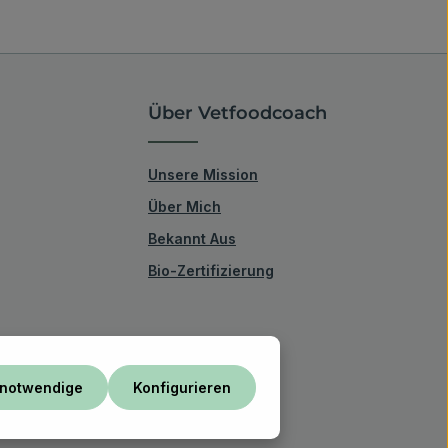
Über Vetfoodcoach
Unsere Mission
Über Mich
Bekannt Aus
Bio-Zertifizierung
 notwendige
Konfigurieren