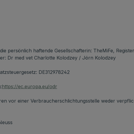
ie persönlich haftende Gesellschafterin: TheMiFe, Registe
er: Dr med vet Charlotte Kolodzey / Jörn Kolodzey
atzsteuergesetz: DE312978242
:
https://ec.europa.eu/odr
en vor einer Verbraucherschlichtungsstelle weder verpflich
 Neuss