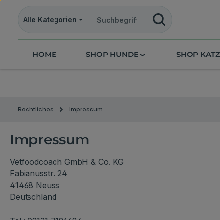
m Hauptinhalt springen
Zur Suche springen
Zur Hauptnavigation springen
Alle Kategorien
HOME
SHOP HUNDE
SHOP KAT
Rechtliches
Impressum
Impressum
Vetfoodcoach GmbH & Co. KG
Fabianusstr. 24
41468 Neuss
Deutschland