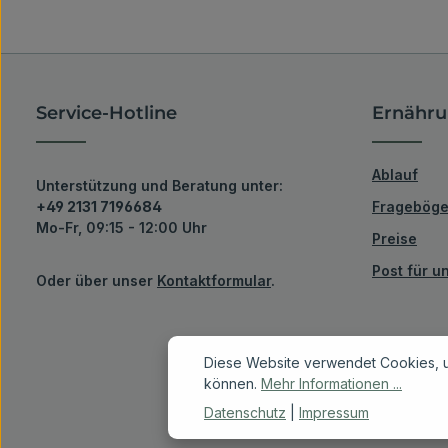
Service-Hotline
Ernähru
Ablauf
Unterstützung und Beratung unter:
+49 2131 7196684
Fragebög
Mo-Fr, 09:15 - 12:00 Uhr
Preise
Post für 
Oder über unser
Kontaktformular
.
Diese Website verwendet Cookies, u
können.
Mehr Informationen ...
Datenschutz
|
Impressum