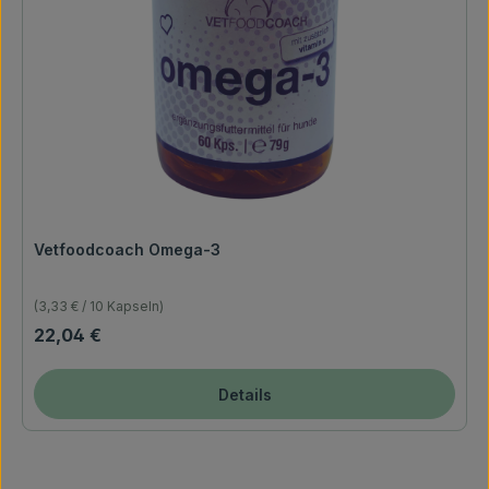
Vetfoodcoach Omega-3
(3,33 € / 10 Kapseln)
Regulärer Preis:
22,04 €
Details