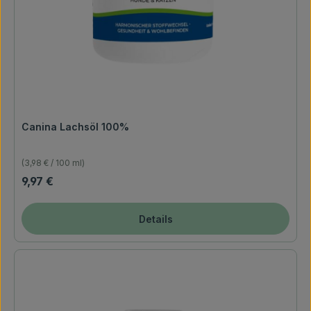
Canina Lachsöl 100%
(3,98 € / 100 ml)
Regulärer Preis:
9,97 €
Details