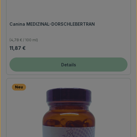
Canina MEDIZINAL-DORSCHLEBERTRAN
(4,78 € / 100 ml)
Regulärer Preis:
11,87 €
Details
Neu