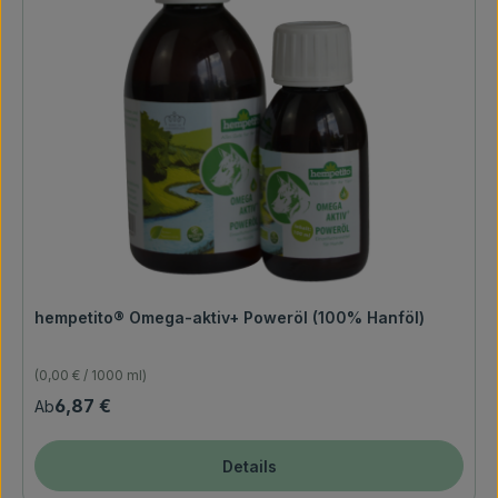
hempetito® Omega-aktiv+ Poweröl (100% Hanföl)
(0,00 € / 1000 ml)
Regulärer Preis:
6,87 €
Ab
Details