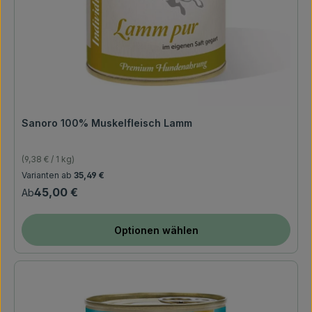
Sanoro 100% Muskelfleisch Lamm
(9,38 € / 1 kg)
Regulärer Preis:
Varianten ab
35,49 €
45,00 €
Ab
Optionen wählen