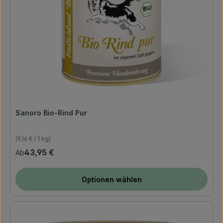
Sanoro Bio-Rind Pur
(9,16 € / 1 kg)
Regulärer Preis:
43,95 €
Ab
Optionen wählen