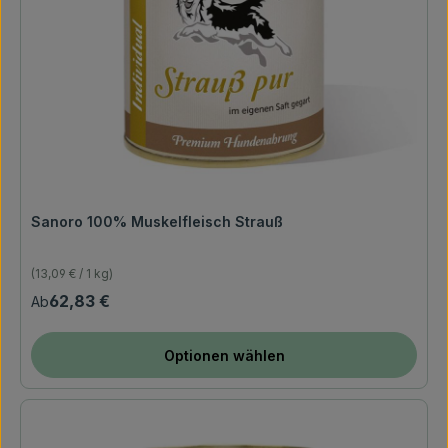
Sanoro 100% Muskelfleisch Strauß
(13,09 € / 1 kg)
Regulärer Preis:
62,83 €
Ab
Optionen wählen