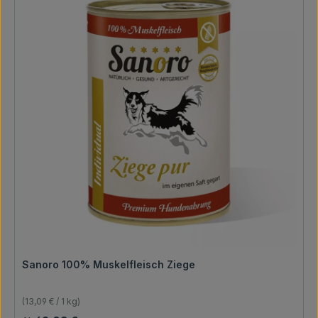
Sanoro 100% Muskelfleisch Ziege
(13,09 € / 1 kg)
Regulärer Preis: