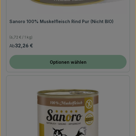
Sanoro 100% Muskelfleisch Rind Pur (Nicht BIO)
(6,72 € / 1 kg)
Regulärer Preis:
32,26 €
Ab
Optionen wählen