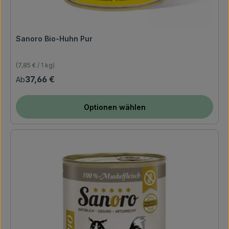
Sanoro Bio-Huhn Pur
(7,85 € / 1 kg)
Regulärer Preis:
37,66 €
Ab
Optionen wählen