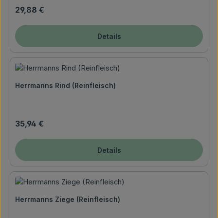
Regulärer Preis:
29,88 €
Details
Herrmanns Rind (Reinfleisch)
Regulärer Preis:
35,94 €
Details
Herrmanns Ziege (Reinfleisch)