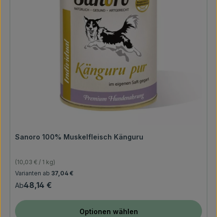
Sanoro 100% Muskelfleisch Känguru
(10,03 € / 1 kg)
Regulärer Preis:
Varianten ab
37,04 €
48,14 €
Ab
Optionen wählen