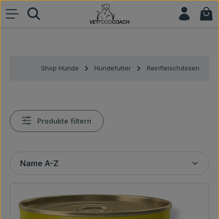
War
Zum Hauptinhalt springen
Shop Hunde
Hundefutter
Reinfleischdosen
Produkte filtern