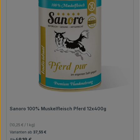
Sanoro 100% Muskelfleisch Pferd 12x400g
(10,25 € / 1 kg)
Regulärer Preis:
Varianten ab
37,55 €
49,19 €
Ab