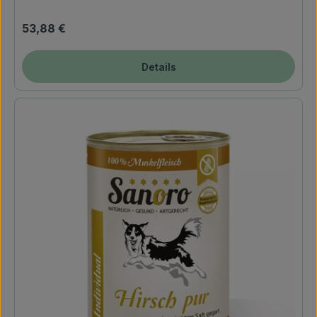
Regulärer Preis:
53,88 €
Details