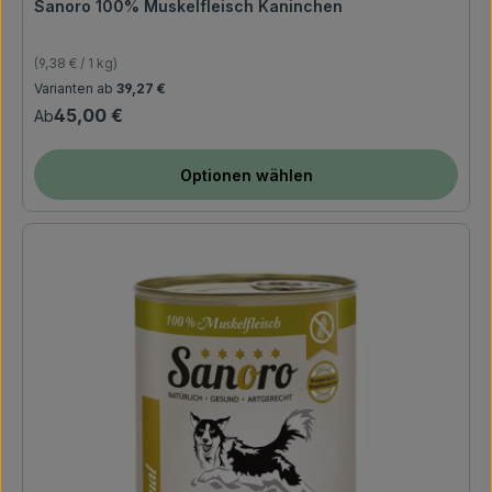
Sanoro 100% Muskelfleisch Kaninchen
(9,38 € / 1 kg)
Regulärer Preis:
Varianten ab
39,27 €
45,00 €
Ab
Optionen wählen