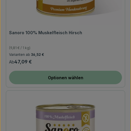
Sanoro 100% Muskelfleisch Hirsch
(9,81 € / 1 kg)
Regulärer Preis:
Varianten ab
36,52 €
47,09 €
Ab
Optionen wählen