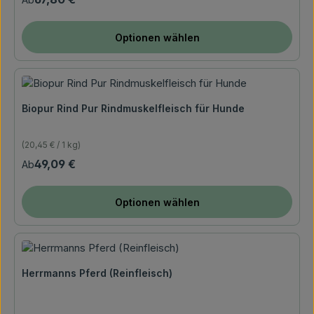
Optionen wählen
Biopur Rind Pur Rindmuskelfleisch für Hunde
(20,45 € / 1 kg)
Regulärer Preis:
49,09 €
Ab
Optionen wählen
Herrmanns Pferd (Reinfleisch)