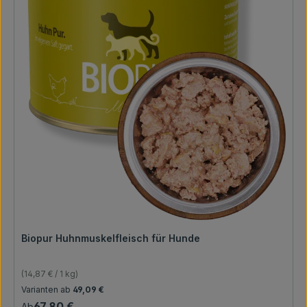
Biopur Huhnmuskelfleisch für Hunde
(14,87 € / 1 kg)
Regulärer Preis:
Varianten ab
49,09 €
67,80 €
Ab