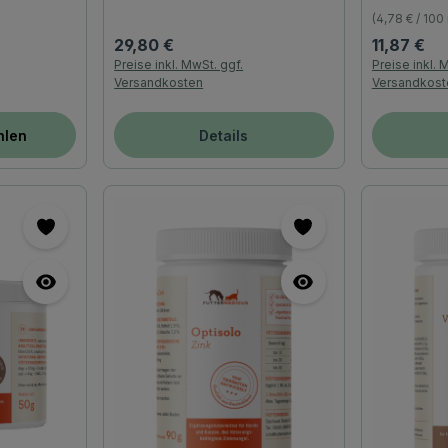
(4,78 € / 100
Regulärer Preis:
Regulärer P
29,80 €
11,87 €
Preise inkl. MwSt. ggf.
Preise inkl. 
Versandkosten
Versandkost
hlen
Details