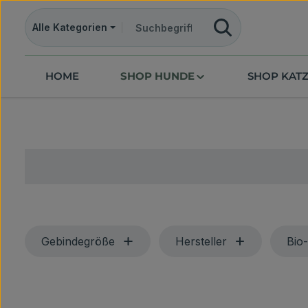
m Hauptinhalt springen
Zur Suche springen
Zur Hauptnavigation springen
Alle Kategorien
HOME
SHOP HUNDE
SHOP KAT
Gebindegröße
Hersteller
Bio-