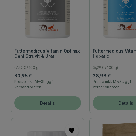
Futtermedicus Vitamin Optimix
Futtermedicus Vitam
Cani Struvit & Urat
Hepatic
(7,22 € / 100 g)
(6,29 € / 100 g)
Regulärer Preis:
Regulärer Preis:
33,95 €
28,98 €
Preise inkl. MwSt. ggf.
Preise inkl. MwSt. ggf.
Versandkosten
Versandkosten
Details
Details