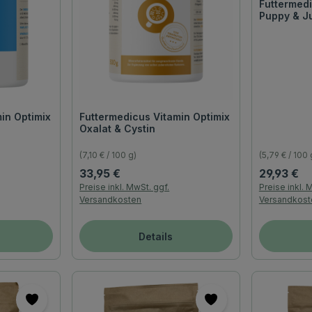
Futtermedi
Puppy & J
in Optimix
Futtermedicus Vitamin Optimix
Oxalat & Cystin
(7,10 € / 100 g)
(5,79 € / 100 
Regulärer Preis:
Regulärer P
33,95 €
29,93 €
Preise inkl. MwSt. ggf.
Preise inkl. 
Versandkosten
Versandkost
Details