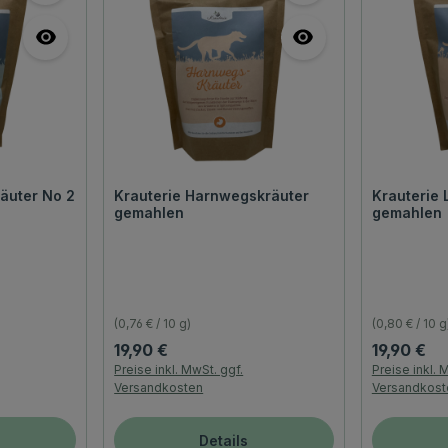
äuter No 2
Krauterie Harnwegskräuter
Krauterie 
gemahlen
gemahlen
(0,76 € / 10 g)
(0,80 € / 10 g
Regulärer Preis:
Regulärer P
19,90 €
19,90 €
Preise inkl. MwSt. ggf.
Preise inkl. 
Versandkosten
Versandkost
Details