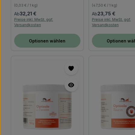
(0,03 € / 1 kg)
(47,50 € / 1 kg)
Regulärer Preis:
Regulärer Preis:
32,21 €
23,75 €
Ab
Ab
Preise inkl. MwSt. ggf.
Preise inkl. MwSt. ggf.
Versandkosten
Versandkosten
Optionen wählen
Optionen wä