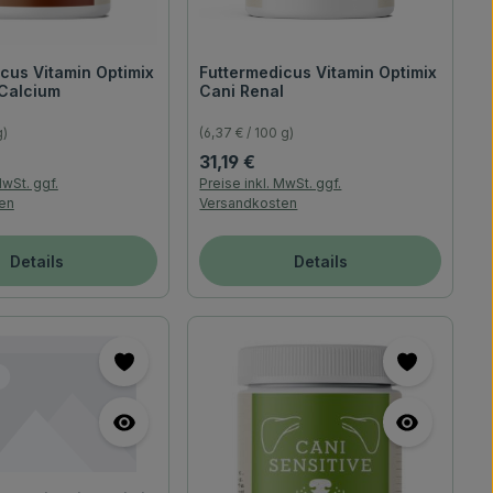
cus Vitamin Optimix
Futtermedicus Vitamin Optimix
 Calcium
Cani Renal
g)
(6,37 € / 100 g)
reis:
Regulärer Preis:
31,19 €
MwSt. ggf.
Preise inkl. MwSt. ggf.
en
Versandkosten
Details
Details