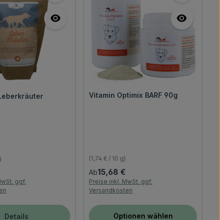
Vitamin Optimix BARF 90g
Leberkräuter
(1,74 € / 10 g)
)
Regulärer Preis:
reis:
15,68 €
Ab
MwSt. ggf.
Preise inkl. MwSt. ggf.
en
Versandkosten
Optionen wählen
Details