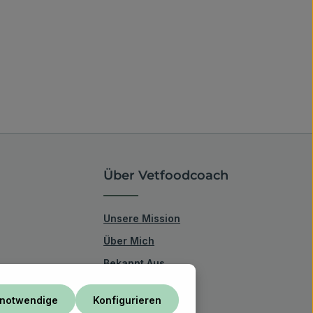
Über Vetfoodcoach
Unsere Mission
Über Mich
Bekannt Aus
Bio-Zertifizierung
 notwendige
Konfigurieren