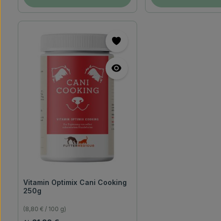
Vitamin Optimix Cani Cooking
250g
(8,80 € / 100 g)
Regulärer Preis: