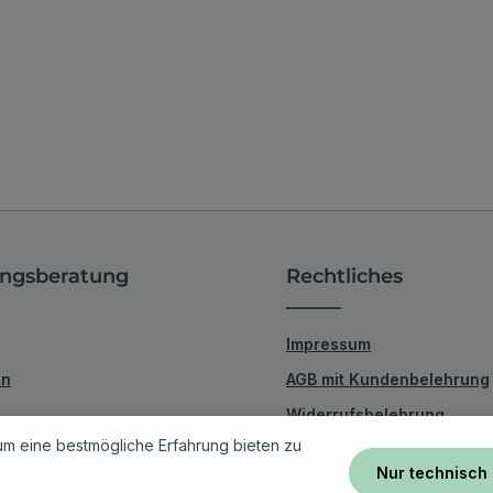
ngsberatung
Rechtliches
Impressum
en
AGB mit Kundenbelehrung
Widerrufsbelehrung
m eine bestmögliche Erfahrung bieten zu
unsere Kunden
Vertrag widerrufen
Nur technisch
Datenschutzerklärung