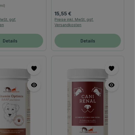
 ml)
reis:
Regulärer Preis:
15,55 €
MwSt. ggf.
Preise inkl. MwSt. ggf.
en
Versandkosten
Details
Details