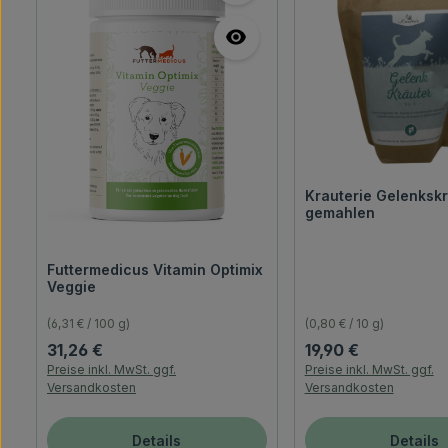
Krauterie Gelenkskr
gemahlen
Futtermedicus Vitamin Optimix
Veggie
(6,31 € / 100 g)
(0,80 € / 10 g)
Regulärer Preis:
Regulärer Preis:
31,26 €
19,90 €
Preise inkl. MwSt. ggf.
Preise inkl. MwSt. ggf.
Versandkosten
Versandkosten
Details
Details