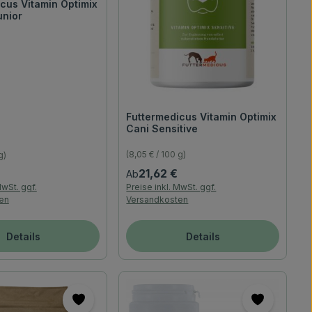
cus Vitamin Optimix
unior
Futtermedicus Vitamin Optimix
Cani Sensitive
(8,05 € / 100 g)
g)
Regulärer Preis:
reis:
21,62 €
Ab
MwSt. ggf.
Preise inkl. MwSt. ggf.
en
Versandkosten
Details
Details