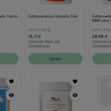
olo Taurin
Futtermedicus Optisolo Zink
Futtermedi
BARF plus
(15,50 € / 100 g)
(5,99 € / 100 
Regulärer Preis:
Regulärer P
13,71 €
28,98 €
Preise inkl. MwSt. ggf.
Preise inkl. 
Versandkosten
Versandkost
Details