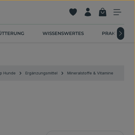
Warenkorb ent
Du hast 0 Produkte auf dem 
FÜTTERUNG
WISSENSWERTES
PRAKTISCHE 
p Hunde
Ergänzungsmittel
Mineralstoffe & Vitamine