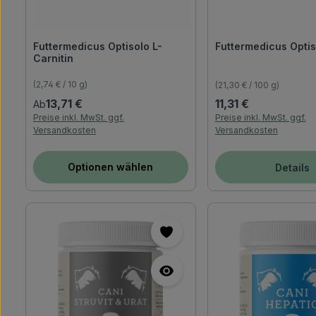
Futtermedicus Optis
Futtermedicus Optisolo L-
Carnitin
(2,74 € / 10 g)
(21,30 € / 100 g)
Regulärer Preis:
Regulärer Preis:
13,71 €
11,31 €
Ab
Preise inkl. MwSt. ggf.
Preise inkl. MwSt. ggf.
Versandkosten
Versandkosten
Optionen wählen
Details