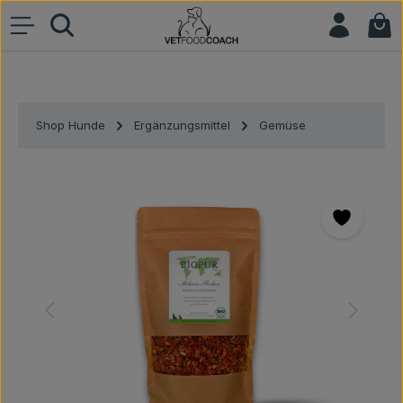
War
Zum Hauptinhalt springen
Shop Hunde
Ergänzungsmittel
Gemüse
Bildergalerie überspringen