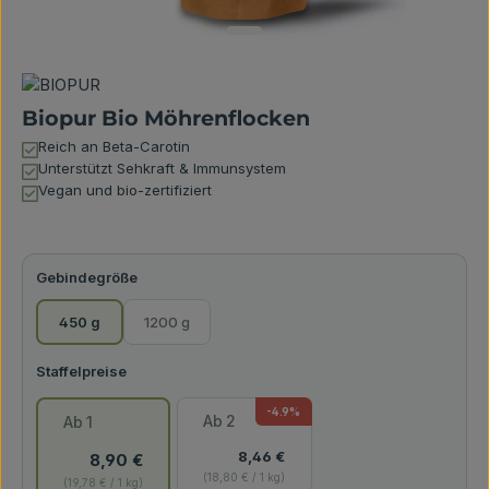
Biopur Bio Möhrenflocken
Reich an Beta-Carotin
Unterstützt Sehkraft & Immunsystem
Vegan und bio-zertifiziert
auswählen
Gebindegröße
450 g
1200 g
-4.9
%
Ab
2
Ab
1
8,46 €
8,90 €
18,80 € / 1 kg
19,78 € / 1 kg