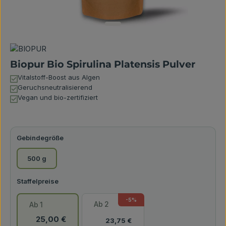
Biopur Bio Spirulina Platensis Pulver
Vitalstoff-Boost aus Algen
Geruchsneutralisierend
Vegan und bio-zertifiziert
auswählen
Gebindegröße
500 g
-5
%
Ab
2
Ab
1
25,00 €
23,75 €