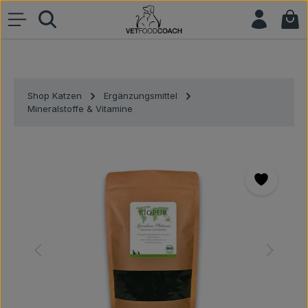
War
Zum Hauptinhalt springen
Shop Katzen
Ergänzungsmittel
Mineralstoffe & Vitamine
Bildergalerie überspringen