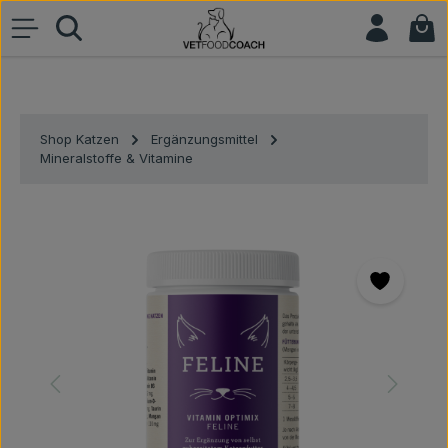
War
Zum Hauptinhalt springen
Shop Katzen
Ergänzungsmittel
Mineralstoffe & Vitamine
Bildergalerie überspringen