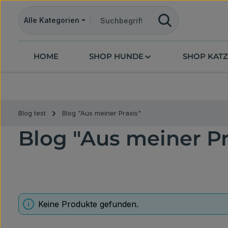
m Hauptinhalt springen
Zur Suche springen
Zur Hauptnavigation springen
Alle Kategorien
HOME
SHOP HUNDE
SHOP KAT
Blog test
Blog "Aus meiner Praxis"
Blog "Aus meiner Pr
Keine Produkte gefunden.