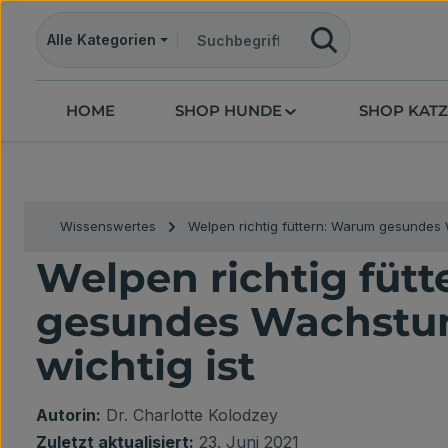
m Hauptinhalt springen
Zur Suche springen
Zur Hauptnavigation springen
Alle Kategorien
HOME
SHOP HUNDE
SHOP KAT
Wissenswertes
Welpen richtig füttern: Warum gesundes 
Welpen richtig füt
gesundes Wachstum
wichtig ist
Autorin:
Dr. Charlotte Kolodzey
Zuletzt aktualisiert:
23. Juni 2021