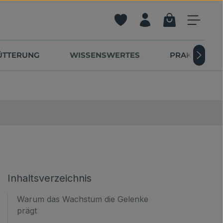
Warenkorb ent
Du hast 0 Produkte auf dem 
FÜTTERUNG
WISSENSWERTES
PRAKTISCHE 
Inhaltsverzeichnis
Warum das Wachstum die Gelenke
prägt